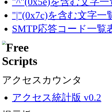
"^"(0x5e)を含む文字
"|"(0x7c)を含む文字
SMTP応答コード一覧
アクセスカウンタ
アクセス統計版 v0.2