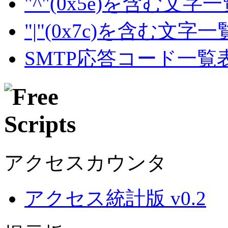
"^"(0x5e)を含む文字
"|"(0x7c)を含む文字
SMTP応答コード一覧
アクセスカウンタ
アクセス統計版 v0.2