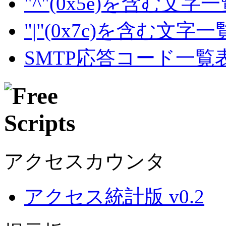
"^"(0x5e)を含む文字
"|"(0x7c)を含む文字
SMTP応答コード一覧
アクセスカウンタ
アクセス統計版 v0.2