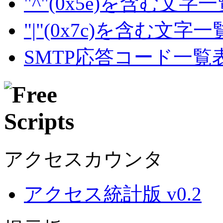
"^"(0x5e)を含む文字
"|"(0x7c)を含む文字
SMTP応答コード一覧
アクセスカウンタ
アクセス統計版 v0.2