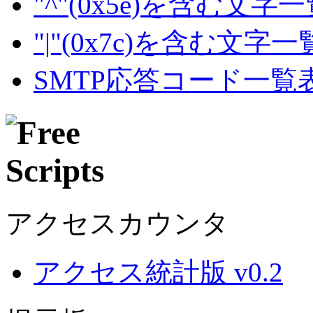
"^"(0x5e)を含む文字
"|"(0x7c)を含む文字
SMTP応答コード一覧
アクセスカウンタ
アクセス統計版 v0.2