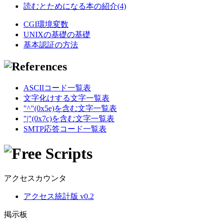
読むとためになる本の紹介(4)
CGI環境変数
UNIXの基礎の基礎
基本認証の方法
ASCIIコード一覧表
文字化けする文字一覧表
"^"(0x5e)を含む文字一覧表
"|"(0x7c)を含む文字一覧表
SMTP応答コード一覧表
アクセスカウンタ
アクセス統計版 v0.2
掲示板