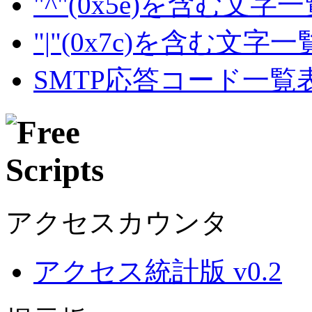
"^"(0x5e)を含む文字
"|"(0x7c)を含む文字
SMTP応答コード一覧
アクセスカウンタ
アクセス統計版 v0.2