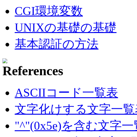
CGI環境変数
UNIXの基礎の基礎
基本認証の方法
ASCIIコード一覧表
文字化けする文字一覧
"^"(0x5e)を含む文字