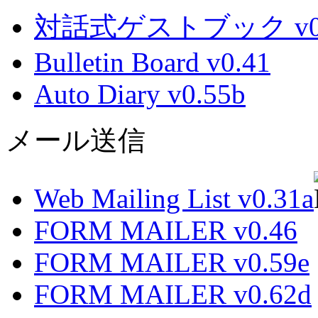
対話式ゲストブック v0.
Bulletin Board v0.41
Auto Diary v0.55b
メール送信
Web Mailing List v0.31a
FORM MAILER v0.46
FORM MAILER v0.59e
FORM MAILER v0.62d