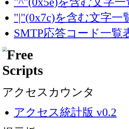
"^"(0x5e)を含む文字
"|"(0x7c)を含む文字
SMTP応答コード一覧
アクセスカウンタ
アクセス統計版 v0.2