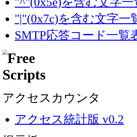
"^"(0x5e)を含む文字
"|"(0x7c)を含む文字
SMTP応答コード一覧
アクセスカウンタ
アクセス統計版 v0.2