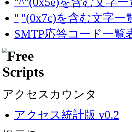
"^"(0x5e)を含む文字
"|"(0x7c)を含む文字
SMTP応答コード一覧
アクセスカウンタ
アクセス統計版 v0.2