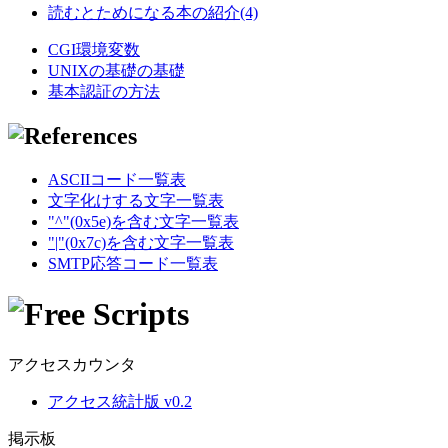
読むとためになる本の紹介(4)
CGI環境変数
UNIXの基礎の基礎
基本認証の方法
ASCIIコード一覧表
文字化けする文字一覧表
"^"(0x5e)を含む文字一覧表
"|"(0x7c)を含む文字一覧表
SMTP応答コード一覧表
アクセスカウンタ
アクセス統計版 v0.2
掲示板