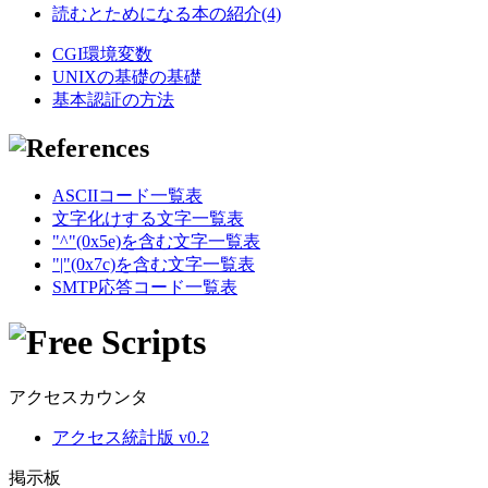
読むとためになる本の紹介(4)
CGI環境変数
UNIXの基礎の基礎
基本認証の方法
ASCIIコード一覧表
文字化けする文字一覧表
"^"(0x5e)を含む文字一覧表
"|"(0x7c)を含む文字一覧表
SMTP応答コード一覧表
アクセスカウンタ
アクセス統計版 v0.2
掲示板