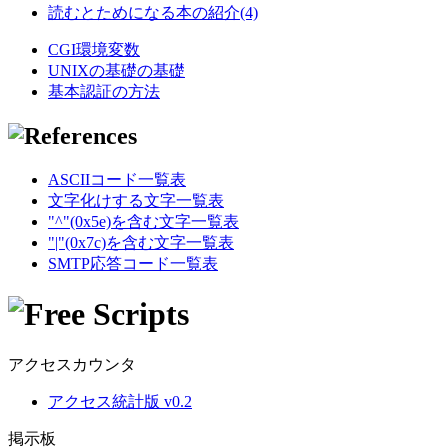
読むとためになる本の紹介(4)
CGI環境変数
UNIXの基礎の基礎
基本認証の方法
ASCIIコード一覧表
文字化けする文字一覧表
"^"(0x5e)を含む文字一覧表
"|"(0x7c)を含む文字一覧表
SMTP応答コード一覧表
アクセスカウンタ
アクセス統計版 v0.2
掲示板