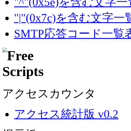
"^"(0x5e)を含む文字
"|"(0x7c)を含む文字
SMTP応答コード一覧
アクセスカウンタ
アクセス統計版 v0.2