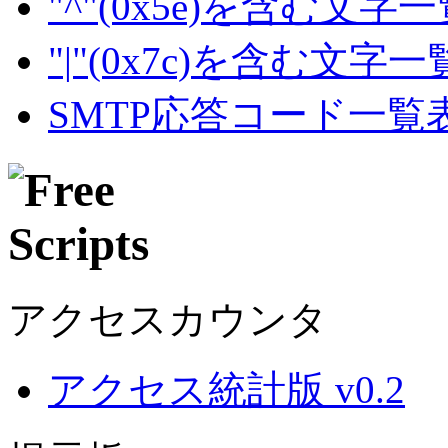
"^"(0x5e)を含む文字
"|"(0x7c)を含む文字
SMTP応答コード一覧
アクセスカウンタ
アクセス統計版 v0.2