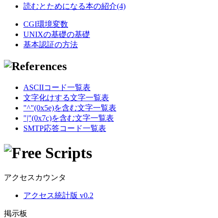
読むとためになる本の紹介(4)
CGI環境変数
UNIXの基礎の基礎
基本認証の方法
ASCIIコード一覧表
文字化けする文字一覧表
"^"(0x5e)を含む文字一覧表
"|"(0x7c)を含む文字一覧表
SMTP応答コード一覧表
アクセスカウンタ
アクセス統計版 v0.2
掲示板