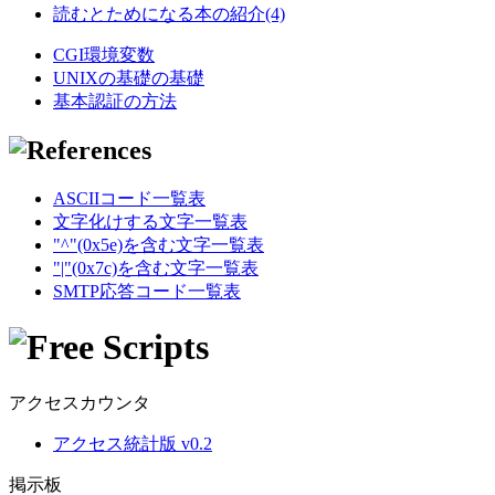
読むとためになる本の紹介(4)
CGI環境変数
UNIXの基礎の基礎
基本認証の方法
ASCIIコード一覧表
文字化けする文字一覧表
"^"(0x5e)を含む文字一覧表
"|"(0x7c)を含む文字一覧表
SMTP応答コード一覧表
アクセスカウンタ
アクセス統計版 v0.2
掲示板