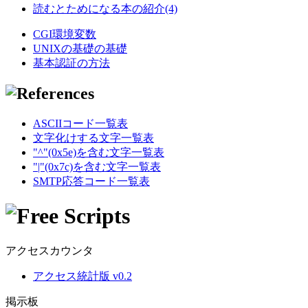
読むとためになる本の紹介(4)
CGI環境変数
UNIXの基礎の基礎
基本認証の方法
ASCIIコード一覧表
文字化けする文字一覧表
"^"(0x5e)を含む文字一覧表
"|"(0x7c)を含む文字一覧表
SMTP応答コード一覧表
アクセスカウンタ
アクセス統計版 v0.2
掲示板