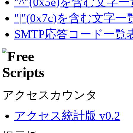
"^"(0x5e)を含む文字
"|"(0x7c)を含む文字
SMTP応答コード一覧
アクセスカウンタ
アクセス統計版 v0.2