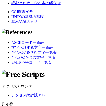
読むとためになる本の紹介(4)
CGI環境変数
UNIXの基礎の基礎
基本認証の方法
ASCIIコード一覧表
文字化けする文字一覧表
"^"(0x5e)を含む文字一覧表
"|"(0x7c)を含む文字一覧表
SMTP応答コード一覧表
アクセスカウンタ
アクセス統計版 v0.2
掲示板