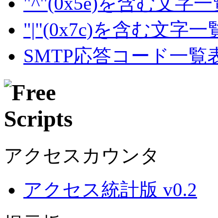
"^"(0x5e)を含む文字
"|"(0x7c)を含む文字
SMTP応答コード一覧
アクセスカウンタ
アクセス統計版 v0.2