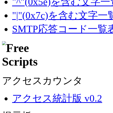
"^"(0x5e)を含む文字
"|"(0x7c)を含む文字
SMTP応答コード一覧
アクセスカウンタ
アクセス統計版 v0.2