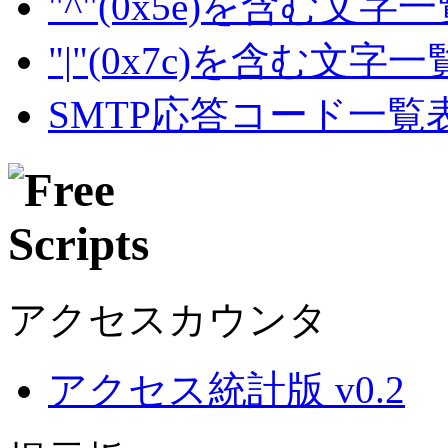
"^"(0x5e)を含む文字
"|"(0x7c)を含む文字
SMTP応答コード一覧
アクセスカウンタ
アクセス統計版 v0.2