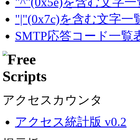
"^"(0x5e)を含む文字
"|"(0x7c)を含む文字
SMTP応答コード一覧
アクセスカウンタ
アクセス統計版 v0.2