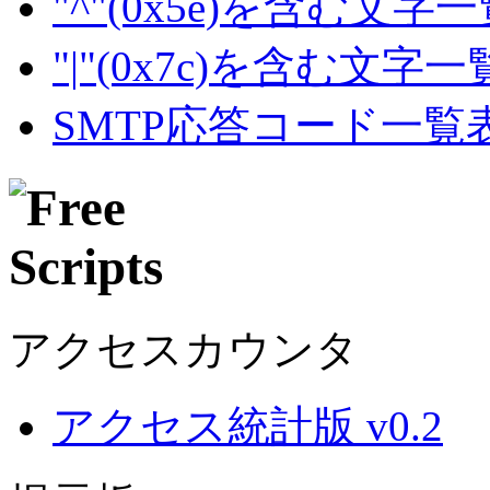
"^"(0x5e)を含む文字
"|"(0x7c)を含む文字
SMTP応答コード一覧
アクセスカウンタ
アクセス統計版 v0.2