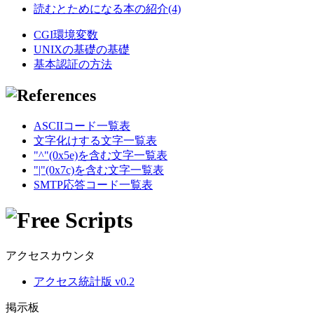
読むとためになる本の紹介(4)
CGI環境変数
UNIXの基礎の基礎
基本認証の方法
ASCIIコード一覧表
文字化けする文字一覧表
"^"(0x5e)を含む文字一覧表
"|"(0x7c)を含む文字一覧表
SMTP応答コード一覧表
アクセスカウンタ
アクセス統計版 v0.2
掲示板