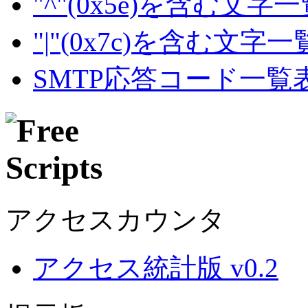
"^"(0x5e)を含む文字
"|"(0x7c)を含む文字
SMTP応答コード一覧
アクセスカウンタ
アクセス統計版 v0.2