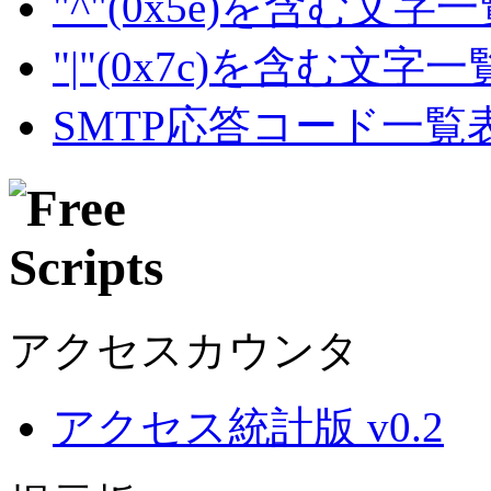
"^"(0x5e)を含む文字
"|"(0x7c)を含む文字
SMTP応答コード一覧
アクセスカウンタ
アクセス統計版 v0.2