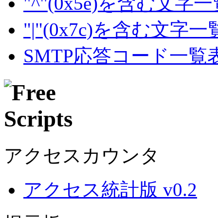
"^"(0x5e)を含む文字
"|"(0x7c)を含む文字
SMTP応答コード一覧
アクセスカウンタ
アクセス統計版 v0.2