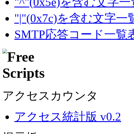
"^"(0x5e)を含む文字
"|"(0x7c)を含む文字
SMTP応答コード一覧
アクセスカウンタ
アクセス統計版 v0.2