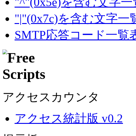
"^"(0x5e)を含む文字
"|"(0x7c)を含む文字
SMTP応答コード一覧
アクセスカウンタ
アクセス統計版 v0.2