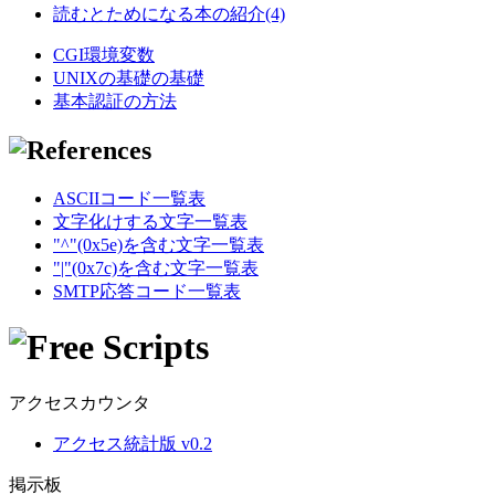
読むとためになる本の紹介(4)
CGI環境変数
UNIXの基礎の基礎
基本認証の方法
ASCIIコード一覧表
文字化けする文字一覧表
"^"(0x5e)を含む文字一覧表
"|"(0x7c)を含む文字一覧表
SMTP応答コード一覧表
アクセスカウンタ
アクセス統計版 v0.2
掲示板