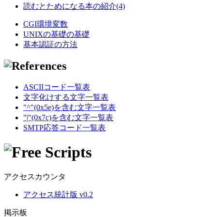
読むとためになる本の紹介(4)
CGI環境変数
UNIXの基礎の基礎
基本認証の方法
ASCIIコード一覧表
文字化けする文字一覧表
"^"(0x5e)を含む文字一覧表
"|"(0x7c)を含む文字一覧表
SMTP応答コード一覧表
アクセスカウンタ
アクセス統計版 v0.2
掲示板