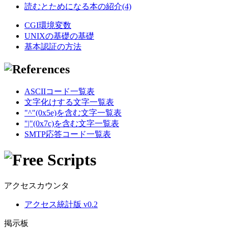
読むとためになる本の紹介(4)
CGI環境変数
UNIXの基礎の基礎
基本認証の方法
ASCIIコード一覧表
文字化けする文字一覧表
"^"(0x5e)を含む文字一覧表
"|"(0x7c)を含む文字一覧表
SMTP応答コード一覧表
アクセスカウンタ
アクセス統計版 v0.2
掲示板