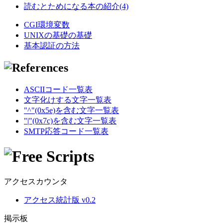
読むとためになる本の紹介(4)
CGI環境変数
UNIXの基礎の基礎
基本認証の方法
ASCIIコード一覧表
文字化けする文字一覧表
"^"(0x5e)を含む文字一覧表
"|"(0x7c)を含む文字一覧表
SMTP応答コード一覧表
アクセスカウンタ
アクセス統計版 v0.2
掲示板