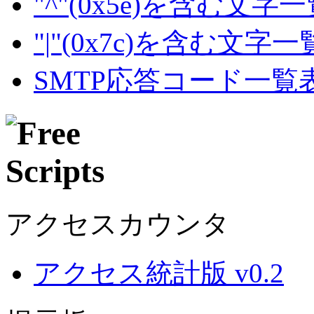
"^"(0x5e)を含む文字
"|"(0x7c)を含む文字
SMTP応答コード一覧
アクセスカウンタ
アクセス統計版 v0.2