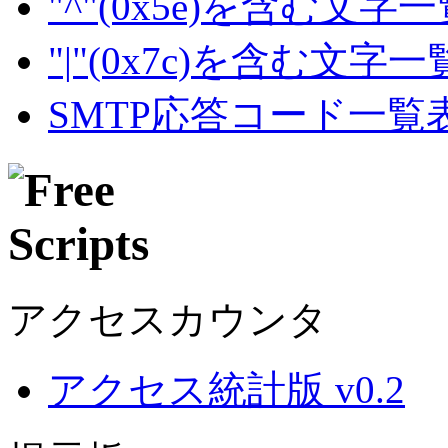
"^"(0x5e)を含む文字
"|"(0x7c)を含む文字
SMTP応答コード一覧
アクセスカウンタ
アクセス統計版 v0.2