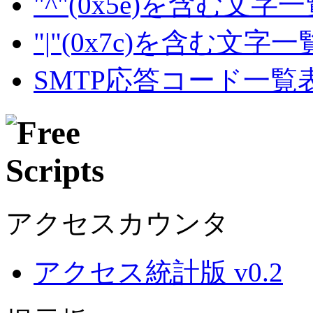
"^"(0x5e)を含む文字
"|"(0x7c)を含む文字
SMTP応答コード一覧
アクセスカウンタ
アクセス統計版 v0.2