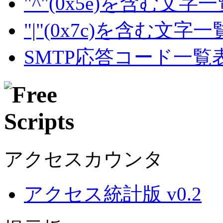
"^"(0x5e)を含む文字
"|"(0x7c)を含む文字
SMTP応答コード一覧
アクセスカウンタ
アクセス統計版 v0.2