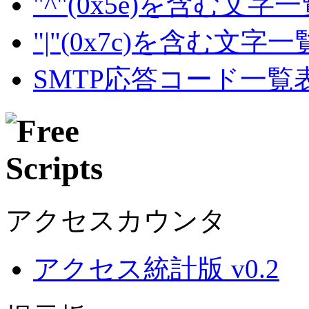
"^"(0x5e)を含む文字
"|"(0x7c)を含む文字
SMTP応答コード一覧
アクセスカウンタ
アクセス統計版 v0.2