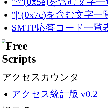
"^"(0x5e)を含む文字
"|"(0x7c)を含む文字
SMTP応答コード一覧
アクセスカウンタ
アクセス統計版 v0.2