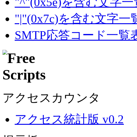
"^"(0x5e)を含む文字
"|"(0x7c)を含む文字
SMTP応答コード一覧
アクセスカウンタ
アクセス統計版 v0.2