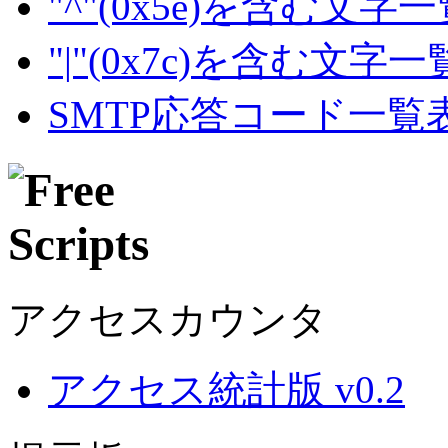
"^"(0x5e)を含む文字
"|"(0x7c)を含む文字
SMTP応答コード一覧
アクセスカウンタ
アクセス統計版 v0.2