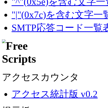
"^"(0x5e)を含む文字
"|"(0x7c)を含む文字
SMTP応答コード一覧
アクセスカウンタ
アクセス統計版 v0.2