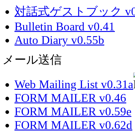
対話式ゲストブック v0.
Bulletin Board v0.41
Auto Diary v0.55b
メール送信
Web Mailing List v0.31a
FORM MAILER v0.46
FORM MAILER v0.59e
FORM MAILER v0.62d