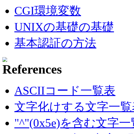
CGI環境変数
UNIXの基礎の基礎
基本認証の方法
ASCIIコード一覧表
文字化けする文字一覧
"^"(0x5e)を含む文字