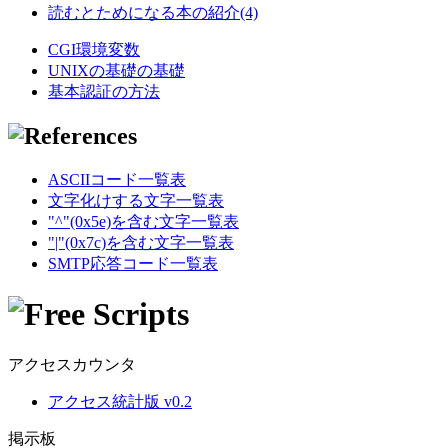
読むとためになる本の紹介(4)
CGI環境変数
UNIXの基礎の基礎
基本認証の方法
ASCIIコード一覧表
文字化けする文字一覧表
"^"(0x5e)を含む文字一覧表
"|"(0x7c)を含む文字一覧表
SMTP応答コード一覧表
アクセスカウンタ
アクセス統計版 v0.2
掲示板