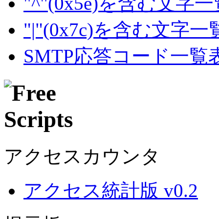
"^"(0x5e)を含む文字
"|"(0x7c)を含む文字
SMTP応答コード一覧
アクセスカウンタ
アクセス統計版 v0.2