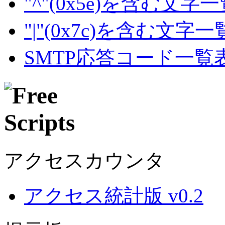
"^"(0x5e)を含む文字
"|"(0x7c)を含む文字
SMTP応答コード一覧
アクセスカウンタ
アクセス統計版 v0.2