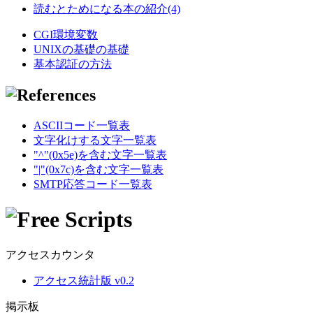
読むとためになる本の紹介(4)
CGI環境変数
UNIXの基礎の基礎
基本認証の方法
ASCIIコード一覧表
文字化けする文字一覧表
"^"(0x5e)を含む文字一覧表
"|"(0x7c)を含む文字一覧表
SMTP応答コード一覧表
アクセスカウンタ
アクセス統計版 v0.2
掲示板